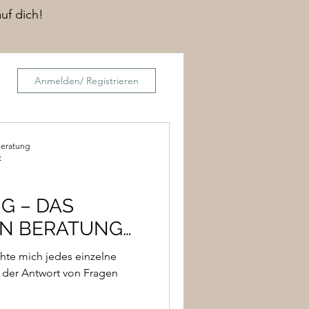
auf dich!
Anmelden/ Registrieren
Beratung
t
G – DAS
IN BERATUNG
G
hte mich jedes einzelne
t, der Antwort von Fragen