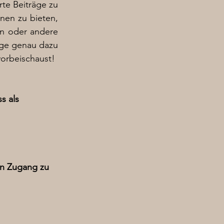
rte Beiträge zu
onen zu bieten,
in oder andere
äge genau dazu
vorbeischaust!
s als
ln Zugang zu