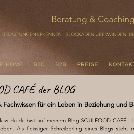
Beratung & Coachin
BELASTUNGEN ERKENNEN - BLOCKADEN ÜBERWINDEN -B
E HOME
B2C
B2B
PREISE
KONTAK
OD CAFÉ der BLOG
 & Fachwissen für ein Leben in Beziehung und B
 dass du da bist auf meinem Blog SOULFOOD CAFÉ - Im
eben. Als fleissiger Schreiberling eines Blogs steht