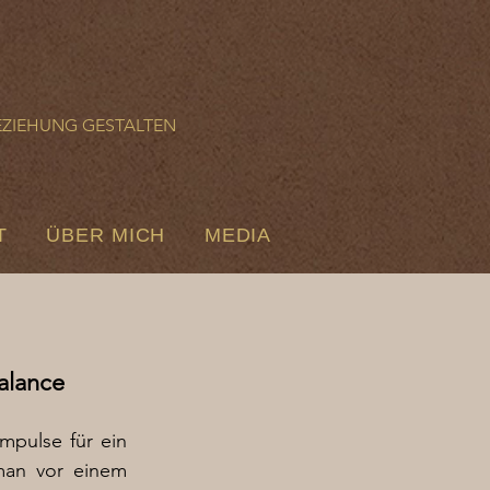
g
EZIEHUNG GESTALTEN
T
ÜBER MICH
MEDIA
alance
pulse für ein
 man vor einem