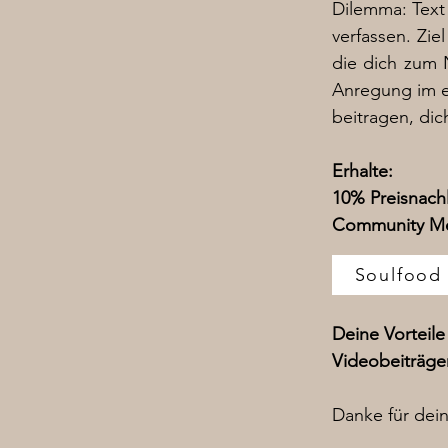
Dilemma: Text 
verfassen. Zie
die dich zum 
Anregung im e
beitragen, dic
Erhalte:
10% Preisnachl
Community M
Soulfood
Deine Vorteil
Videobeiträge
Danke für dei