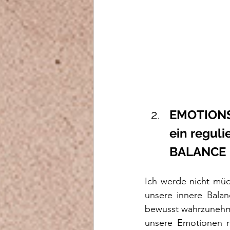
EMOTIONSR
ein regul
BALANCE 
Ich werde nicht müd
unsere innere Balan
bewusst wahrzunehme
unsere Emotionen re