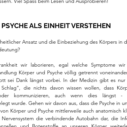
sern. Viel Spass beim Lesen und Ausprobieren! 
 PSYCHE ALS EINHEIT VERSTEHEN
eitlicher Ansatz und die Einbeziehung des Körpers in d
edeutung?
ankheit wir laborieren, egal welche Symptome wir 
ndlung Körper und Psyche völlig getrennt voneinander 
tt sei Dank längst vorbei. In der Medizin gibt es nur 
Schlag“, die nichts davon wissen wollen, dass Körp
ander kommunizieren, auch wenn dies längst - n
belegt wurde. Gehen wir davon aus, dass die Psyche in uns
on Körper und Psyche mittlerweile auch anatomisch klar
 Nervensystem die verbindende Autobahn dar, die Inf
nzellen und Botenstoffe an unseren Körper weiterle