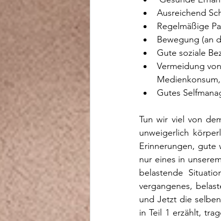
Ausreichend Sch
Regelmäßige P
Bewegung (an de
Gute soziale Be
Vermeidung von 
Medienkonsum, 
Gutes Selfman
Tun wir viel von de
unweigerlich körper
Erinnerungen, gute 
nur eines in unserem
belastende Situati
vergangenes, belast
und Jetzt die selben
in Teil 1 erzählt, t