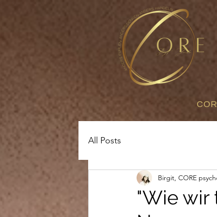
COR
All Posts
Birgit, CORE psych
"Wie wir