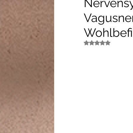
Nervensy
Vagusner
Wohlbefi
Mit NaN von 5 Ster