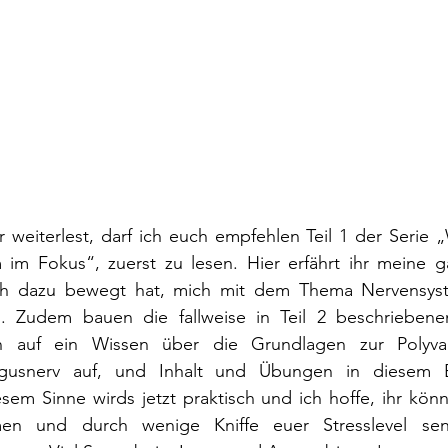
r weiterlest, darf ich euch empfehlen Teil 1 der Serie „W
im Fokus“, zuerst zu lesen. Hier erfährt ihr meine ga
ch dazu bewegt hat, mich mit dem Thema Nervensyste
n. Zudem bauen die fallweise in Teil 2 beschrieben
on auf ein Wissen über die Grundlagen zur Polyvaga
usnerv auf, und Inhalt und Übungen in diesem B
iesem Sinne wirds jetzt praktisch und ich hoffe, ihr könn
n und durch wenige Kniffe euer Stresslevel sen