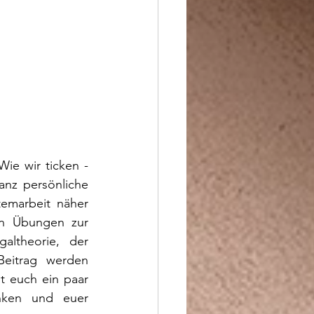
ie wir ticken - 
nz persönliche 
marbeit näher 
en Übungen zur 
ltheorie, der 
eitrag werden 
t euch ein paar 
ken und euer 