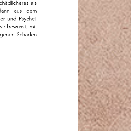
hädlicheres als 
dann aus dem 
r und Psyche! 
r bewusst, mit 
rgenen Schaden 