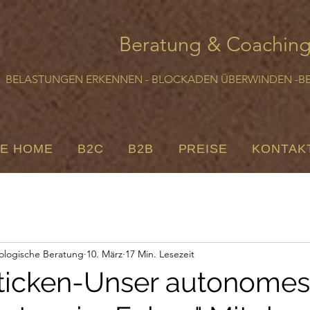
Beratung & Coachin
BELASTUNGEN ERKENNEN - BLOCKADEN ÜBERWINDEN -B
E HOME
B2C
B2B
PREISE
KONTAK
ologische Beratung
10. März
17 Min. Lesezeit
 ticken-Unser autonomes