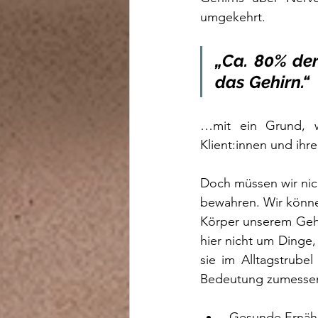
umgekehrt. 
„Ca. 80% der
das Gehirn.“ 
…mit ein Grund, w
Klient:innen und ih
Doch müssen wir nich
bewahren. Wir können
Körper unserem Gehi
hier nicht um Dinge,
sie im Alltagstrube
Bedeutung zumessen
 Gesunde Ernäh