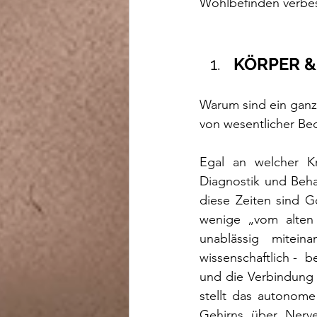
Wohlbefinden verbes
KÖRPER &
Warum sind ein ganzh
von wesentlicher B
Egal an welcher Kr
Diagnostik und Beha
diese Zeiten sind Go
wenige „vom alten 
unablässig mitein
wissenschaftlich -  
und die Verbindung v
stellt das autonome
Gehirns über Nerve