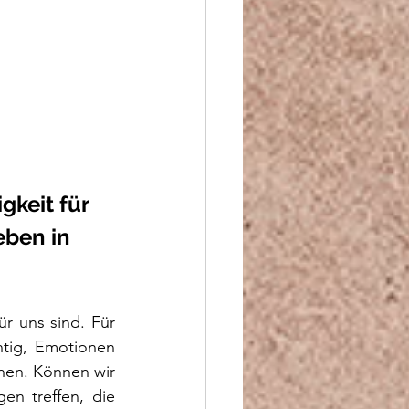
keit für 
ben in 
 uns sind. Für 
tig, Emotionen 
en. Können wir 
n treffen, die 